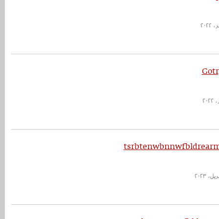
Got
tsrbtenwbnnwfbldrearm