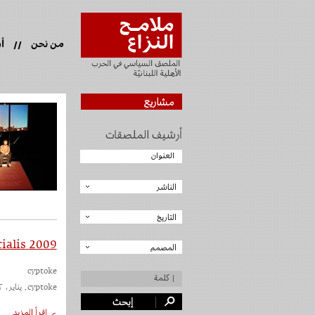
من نحن
أ
//
2009 print ad for cialis
cyptoke
cyptoke. يناير، ٢٠٢٢