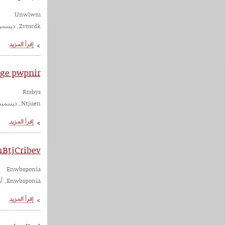
Unwlwm
Zvmrdk. ديسمبر، ٢٠٢٢
rge pwpnir
Rtsbys
Ntjuen. ديسمبر، ٢٠٢٢
BtjCribev
Enwbsponia
Enwbsponia. أبريل، ٢٠٢٣