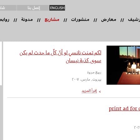
رشيف
معارض
منشورات
مشاريع
مدونة
روابط
//
//
//
//
//
لكم تمنت نانسي لو أنّ كلّ ما حدث لم يكن
سوى كذبة نيسان
ربيع مروة
بيروت. مارس، ٢٠٠٧