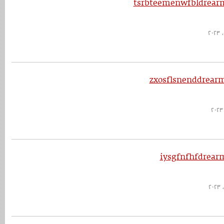
tsrbteemenwfbldrearm
zxosflsnenddrear
iysgfnfhfdrear