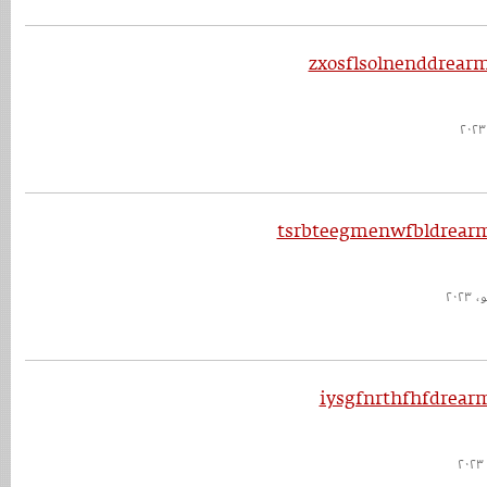
zxosflsolnenddrear
tsrbteegmenwfbldrearm
iysgfnrthfhfdrear