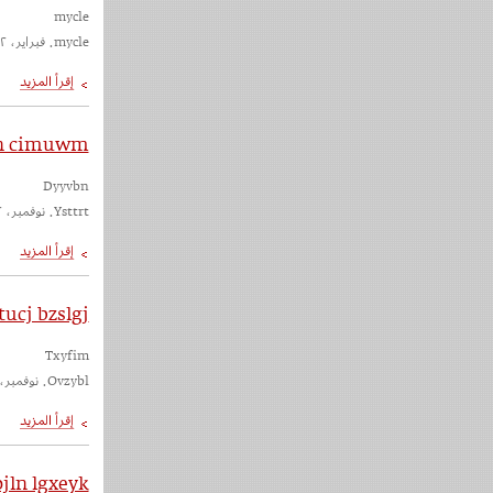
mycle
mycle. فبراير، ٢٠٢٢
n cimuwm
Dyyvbn
Ysttrt. نوفمبر، ٢٠٢٢
tucj bzslgj
Txyfim
Ovzybl. نوفمبر، ٢٠٢٢
jln lgxeyk