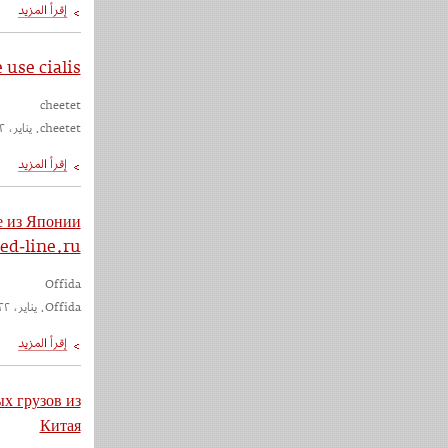
use cialis
cheetet
cheetet. يناير، ٢٠٢٢
 из Японии
ved-line.ru
Offida
Offida. يناير، ٢٠٢٢
х грузов из
Китая