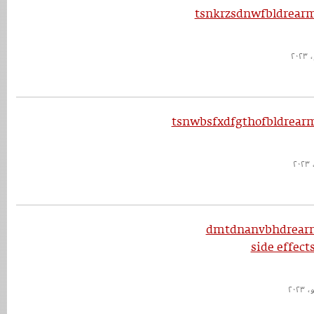
tsnkrzsdnwfbldrearm
tsnwbsfxdfgthofbldrear
dmtdnanvbhdrearm
side effects